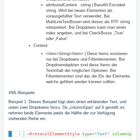
attributedContent : string | Base64 Encoded
string. Wird bei neuen Elementen als
vorausgefüllter Text verwendet. Bei
MultiLineTextBoxen wird dieses als RTF string
interpretiert. Bei Dropdowns kann man einen
index angeben, und bei CheckBoxes „True“
oder „False“.
Content:
<item>String</item> | Diese Items existieren
nur bei Dropdowns und Filterelementen. Bei
Dropdownobjekten sind diese Items der
Textinhalt der möglichen Optionen. Bei
Filterelementen sind das die IDs der Elemente,
welche gefiltert werden können sollten.
XML-Beispiele
Beispiel 1: Dieses Beispiel fügt oben einen erklärenden Text, und
unten zwei Dropdowns hinzu. Da „columnSpan“ auf 6 gestellt ist,
nehmen beide Elemente jweils die Hälfte der zur Verfügung
stehenden Reihe ein.
<
ProtocolElementStyle
type
=
"
Text
"
columnSpan
=