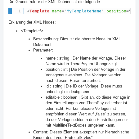
Die Grundstruktur der XML Dateien ist die folgende:
<
Template
name
=
"
MyTemplateName
"
position
=
"
1
"
Erklärung der XML Nodes:
<Template/>
Beschreibung: Dies ist die oberste Node im XML
Dokument
Parameter:
name : string | Der Name der Vorlage. Dieser
Name wird in TheraPsy im UI angezeigt.
position : int | Die Position der Vorlage in der
Vorlagenauswahlbox. Die Vorlagen werden
nach diesem Paramter sortiert.
id : string | Die ID der Vorlage. Diese muss
unbedingt eindeutig sein.
editable : boolean | Gibt an, ob diese Vorlage in
den Einstellungen von TheraPsy editierbar ist
oder nicht. Für komplexere Vorlagen ist
empfohlen diesen Wert auf „false“ zu setzen,
da der Vorlageneditor in den Einstellungen nur
mit MultilineTextBoxes umgehen kann.
Content: Dieses Element akzeptiert nur hierarchische
Kinder des Typs „ProtocolStyles“